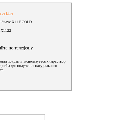
ave Line
e Suave X11 P.GOLD
 X1122
яйте по телефону
ении покрытия используется химраствор
пробы для получения натурального
ота