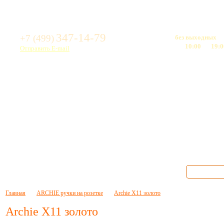
Свяжитесь с нами:
Режим работы:
347-14-79
+7 (499)
Мы работаем
без выходных
Время работы - с
10:00
до
19:0
Отправить E-mail
латить
Доставка
Контакты
Главная
ARCHIE ручки на розетке
Archie X11 золото
Archie X11 золото