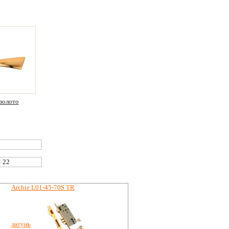
золото
Archie L01-45-70S TR
Archie A010-C 4BB
латунь
золото