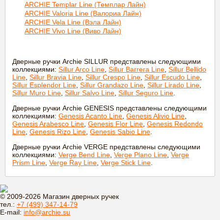
ARCHIE Templar Line (Темплар Лайн)
ARCHIE Valoria Line (Валориа Лайн)
ARCHIE Vela Line (Вэла Лайн)
ARCHIE Vivo Line (Виво Лайн)
Дверные ручки Archie SILLUR представлены следующими
коллекциями:
Sillur Arco Line
,
Sillur Barrera Line
,
Sillur Bellido
Line
,
Sillur Bravia Line
,
Sillur Crespo Line
,
Sillur Escudo Line
,
Sillur Esplendor Line
,
Sillur Grandazo Line
,
Sillur Lirado Line
,
Sillur Muro Line
,
Sillur Salvo Line
,
Sillur Seguro Line
.
Дверные ручки Archie GENESIS представлены следующими
коллекциями:
Genesis Acanto Line
,
Genesis Alivio Line
,
Genesis Arabesco Line
,
Genesis Flor Line
,
Genesis Redondo
Line
,
Genesis Rizo Line
,
Genesis Sabio Line
.
Дверные ручки Archie VERGE представлены следующими
коллекциями:
Verge Bend Line
,
Verge Plano Line
,
Verge
Prism Line
,
Verge Ray Line
,
Verge Stick Line
.
© 2009-2026 Магазин дверных ручек
тел.:
+7 (499) 347-14-79
E-mail:
info@archie.su