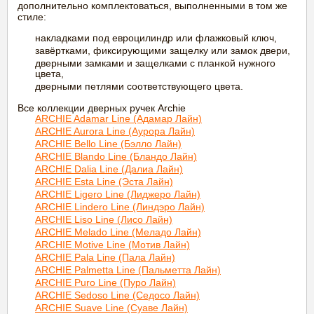
дополнительно комплектоваться, выполненными в том же
стиле:
накладками под евроцилиндр или флажковый ключ,
завёртками, фиксирующими защелку или замок двери,
дверными замками и защелками с планкой нужного
цвета,
дверными петлями соответствующего цвета.
Все коллекции дверных ручек Archie
ARCHIE Adamar Line (Адамар Лайн)
ARCHIE Aurora Line (Аурора Лайн)
ARCHIE Bello Line (Бэлло Лайн)
ARCHIE Blando Line (Бландо Лайн)
ARCHIE Dalia Line (Далиа Лайн)
ARCHIE Esta Line (Эста Лайн)
ARCHIE Ligero Line (Лиджеро Лайн)
ARCHIE Lindero Line (Линдэро Лайн)
ARCHIE Liso Line (Лисо Лайн)
ARCHIE Melado Line (Меладо Лайн)
ARCHIE Motive Line (Мотив Лайн)
ARCHIE Pala Line (Пала Лайн)
ARCHIE Palmetta Line (Пальметта Лайн)
ARCHIE Puro Line (Пуро Лайн)
ARCHIE Sedoso Line (Седосо Лайн)
ARCHIE Suave Line (Суаве Лайн)