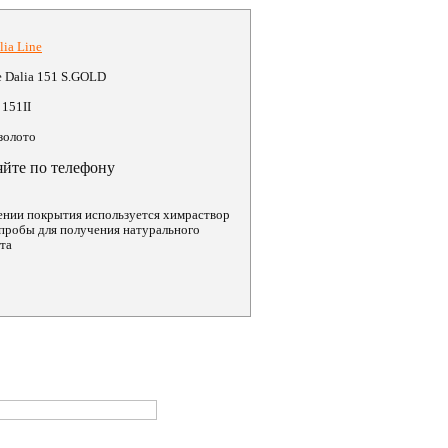
lia Line
e Dalia 151 S.GOLD
151II
золото
яйте по телефону
ении покрытия используется химраствор
пробы для получения натурального
ота