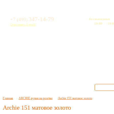
Свяжитесь с нами:
Режим работы:
347-14-79
+7 (499)
Мы работаем
без выходных
Время работы - с
10:00
до
19:0
Отправить E-mail
латить
Доставка
Контакты
Главная
ARCHIE ручки на розетке
Archie 151 матовое золото
Archie 151 матовое золото