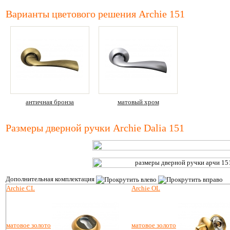
Варианты цветового решения Archie 151
античная бронза
матовый хром
Размеры дверной ручки Archie Dalia 151
Дополнительная комплектация
Archie CL
Archie OL
матовое золото
матовое золото