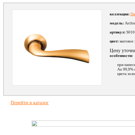
коллекция:
Da
модель:
Archi
артикул:
S010 
цвет:
матовое 
Цену уточн
особенности:
при нанес
Au 99,9% 
цвета зол
Перейти в каталог