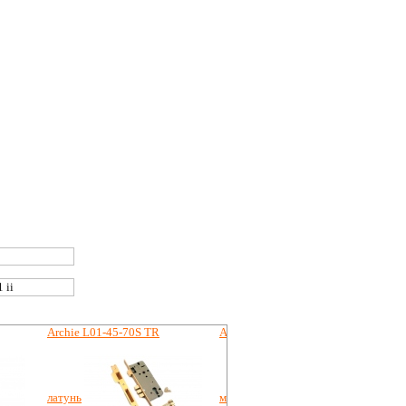
Archie L01-45-70S TR
Archie A010-C 4BB
латунь
матовая латунь